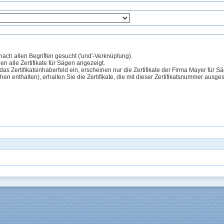
ach allen Begriffen gesucht ('und'-Verknüpfung).
 alle Zertifikate für Sägen angezeigt.
s Zertifikatsinhaberfeld ein, erscheinen nur die Zertifikate der Firma Mayer für S
n enthalten), erhalten Sie die Zertifikate, die mit dieser Zertifikatsnummer ausgest